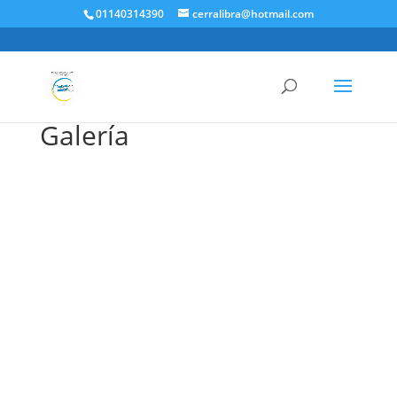
01140314390
cerralibra@hotmail.com
Galería