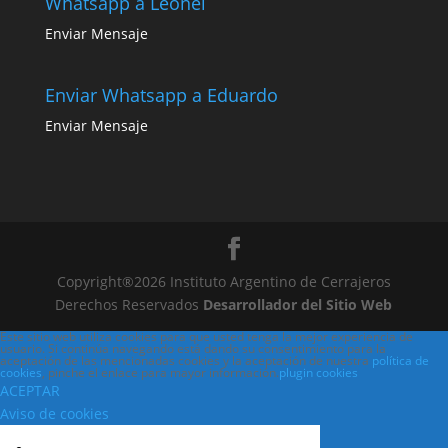
Whatsapp a Leonel
Enviar Mensaje
Enviar Whatsapp a Eduardo
Enviar Mensaje
Copyright®2026 Instituto Argentino de Cerrajeros
Derechos Reservados
Desarrollador del Sitio Web
Este sitio web utiliza cookies para que usted tenga la mejor experiencia de
usuario. Si continúa navegando está dando su consentimiento para la
aceptación de las mencionadas cookies y la aceptación de nuestra
política de
cookies
, pinche el enlace para mayor información.
plugin cookies
ACEPTAR
Aviso de cookies