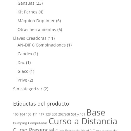
Ganzúas
(23)
Kit Pernos
(4)
Máquina Duplimec
(6)
Otras herramientas
(6)
Llaves Creadoras
(11)
AN-DIF 6 Combinaciones
(1)
Candex
(1)
Dac
(1)
Giaco
(1)
Prive
(2)
Sin categorizar
(2)
Etiquetas del producto
Base
100
104
108
111
117
128
200
207/208
501 y 101
Curso a Distancia
Bumping
Computadas
Curso Presencial
Curso Presencial Nivel 2
Curso presencial