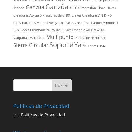
Ganzúas
Ganzua
sábado
HUK
Impresión
Lince
Llaves
Creadoras Acytra 6 Placas modelo 101
Llaves Creadoras AN-DIF 6
Convinaciones Modelo 501 y 101
Llaves Creadoras Candex 6 modelo
118
Llaves Creadoras kallay de 6 Placas modelo 4000 y 4010
Multipunto
Maquinas
Mariposas
Pistola de retroceso
Soporte
Yale
Sierra Circular
Yaltres USA
Políticas de Privacidad
Ir a Politicas de Privacidad