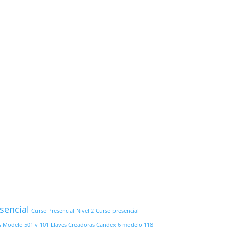
sencial
Curso Presencial Nivel 2
Curso presencial
s Modelo 501 y 101
Llaves Creadoras Candex 6 modelo 118