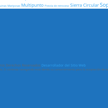
So
Multipunto
Sierra Circular
uinas
Mariposas
Pistola de retroceso
jeros Derechos Reservados
Desarrollador del Sitio Web
ario. Si continúa navegando está dando su consentimiento para la aceptación de 