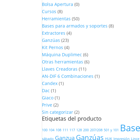
Bolsa Apertura
(0)
Cursos
(8)
Herramientas
(50)
Bases para armados y soportes
(8)
Extractores
(4)
Ganzúas
(23)
Kit Pernos
(4)
Máquina Duplimec
(6)
Otras herramientas
(6)
Llaves Creadoras
(11)
AN-DIF 6 Combinaciones
(1)
Candex
(1)
Dac
(1)
Giaco
(1)
Prive
(2)
Sin categorizar
(2)
Etiquetas del producto
Bas
100
104
108
111
117
128
200
207/208
501 y 101
Ganzúas
Ganzua
sábado
HUK
Impresión
Lince