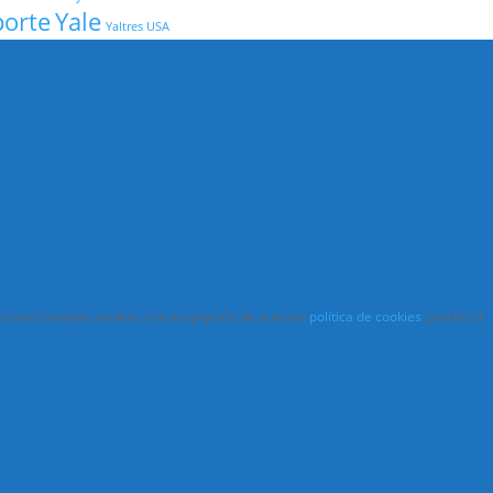
porte
Yale
Yaltres USA
las mencionadas cookies y la aceptación de nuestra
política de cookies
, pinche el