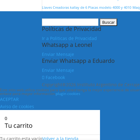
Llaves Creadoras kallay de 6 Placas modelo 4000 y 4010
Maq
Buscar:
Políticas de Privacidad
Ir a Politicas de Privacidad
Whatsapp a Leonel
Enviar Mensaje
Enviar Whatsapp a Eduardo
Enviar Mensaje
Facebook
Copyright®2026 Instituto Argentino de Cerra
Este sitio web utiliza cookies para que usted tenga la mejor experiencia de usu
enlace para mayor información.
plugin cookies
ACEPTAR
Aviso de cookies
0
Tu carrito
Tu carrito esta vacío
Volver a la tienda