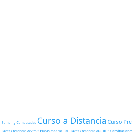
e
Curso a Distancia
Curso Pre
Bumping
Computadas
Llaves Creadoras Acytra 6 Placas modelo 101
Llaves Creadoras AN-DIF 6 Convinacione