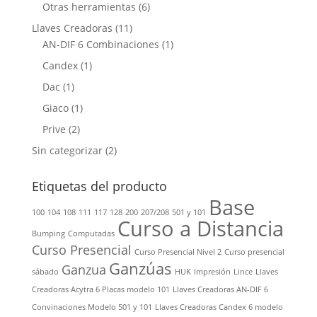
Otras herramientas
(6)
Llaves Creadoras
(11)
AN-DIF 6 Combinaciones
(1)
Candex
(1)
Dac
(1)
Giaco
(1)
Prive
(2)
Sin categorizar
(2)
Etiquetas del producto
Base
100
104
108
111
117
128
200
207/208
501 y 101
Curso a Distancia
Bumping
Computadas
Curso Presencial
Curso Presencial Nivel 2
Curso presencial
Ganzúas
Ganzua
sábado
HUK
Impresión
Lince
Llaves
Creadoras Acytra 6 Placas modelo 101
Llaves Creadoras AN-DIF 6
Convinaciones Modelo 501 y 101
Llaves Creadoras Candex 6 modelo