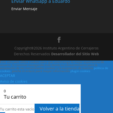
Enviar Whatsapp a Eduardo
Enviar Mensaje
Copyright®2026 Instituto Argentino de Cerrajeros
Derechos Reservados
Desarrollador del Sitio Web
Este sitio web utiliza cookies para que usted tenga la mejor experiencia de
usuario. Si continúa navegando está dando su consentimiento para la
aceptación de las mencionadas cookies y la aceptación de nuestra
política de
cookies
, pinche el enlace para mayor información.
plugin cookies
ACEPTAR
Aviso de cookies
0
Tu carrito
Volver a la tienda
Tu carrito esta vacío