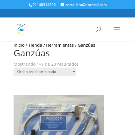
01140314390
cerralibra@hotmail.com
Inicio
/
Tienda
/
Herramientas
/ Ganzúas
Ganzúas
Mostrando 1–9 de 23 resultados