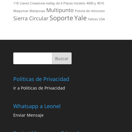
118
Llaves Creadoras kallay de 6 Placas modelo 4000 y 4010
Multipunto
Maquinas
Mariposas
Pistola de retroceso
Soporte
Yale
Sierra Circular
Yaltres USA
Políticas de Privacidad
Ir a Politicas de Privacidad
Whatsapp a Leonel
Enviar Mensaje