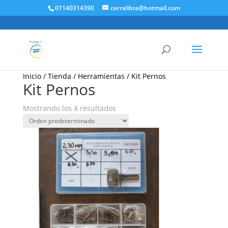
01140314390
cerralibra@hotmail.com
Inicio
/
Tienda
/
Herramientas
/ Kit Pernos
Kit Pernos
Mostrando los 4 resultados