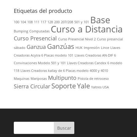
Etiquetas del producto
Base
100
104
108
111
117
128
200
207/208
501 y 101
Curso a Distancia
Bumping
Computadas
Curso Presencial
Curso Presencial Nivel 2
Curso presencial
Ganzúas
Ganzua
sábado
HUK
Impresión
Lince
Llaves
Creadoras Acytra 6 Placas modelo 101
Llaves Creadoras AN-DIF 6
Convinaciones Modelo 501 y 101
Llaves Creadoras Candex 6 modelo
118
Llaves Creadoras kallay de 6 Placas modelo 4000 y 4010
Multipunto
Maquinas
Mariposas
Pistola de retroceso
Soporte
Yale
Sierra Circular
Yaltres USA