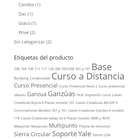
Candex
(1)
Dac
(1)
Giaco
(1)
Prive
(2)
Sin categorizar
(2)
Etiquetas del producto
Base
100
104
108
111
117
128
200
207/208
501 y 101
Curso a Distancia
Bumping
Computadas
Curso Presencial
Curso Presencial Nivel 2
Curso presencial
Ganzúas
Ganzua
sábado
HUK
Impresión
Lince
Llaves
Creadoras Acytra 6 Placas modelo 101
Llaves Creadoras AN-DIF 6
Convinaciones Modelo 501 y 101
Llaves Creadoras Candex 6 modelo
118
Llaves Creadoras kallay de 6 Placas modelo 4000 y 4010
Multipunto
Maquinas
Mariposas
Pistola de retroceso
Soporte
Yale
Sierra Circular
Yaltres USA