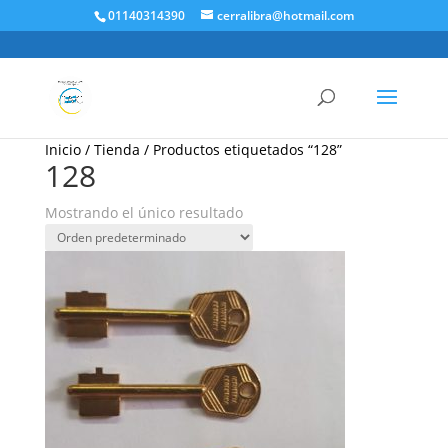
01140314390
cerralibra@hotmail.com
Inicio
/
Tienda
/ Productos etiquetados “128”
128
Mostrando el único resultado