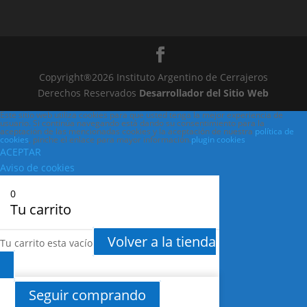
Copyright®2026 Instituto Argentino de Cerrajeros
Derechos Reservados
Desarrollador del Sitio Web
Este sitio web utiliza cookies para que usted tenga la mejor experiencia de
usuario. Si continúa navegando está dando su consentimiento para la
aceptación de las mencionadas cookies y la aceptación de nuestra
política de
cookies
, pinche el enlace para mayor información.
plugin cookies
ACEPTAR
Aviso de cookies
0
Tu carrito
Volver a la tienda
Tu carrito esta vacío
Seguir comprando