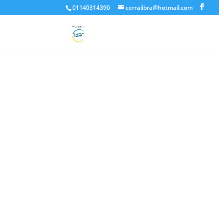
01140314390
cerralibra@hotmail.com