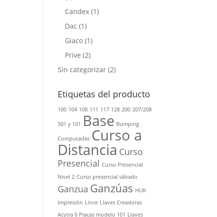
Candex
(1)
Dac
(1)
Giaco
(1)
Prive
(2)
Sin categorizar
(2)
Etiquetas del producto
100
104
108
111
117
128
200
207/208
Base
501 y 101
Bumping
Curso a
Computadas
Distancia
Curso
Presencial
Curso Presencial
Nivel 2
Curso presencial sábado
Ganzúas
Ganzua
HUK
Impresión
Lince
Llaves Creadoras
Acytra 6 Placas modelo 101
Llaves