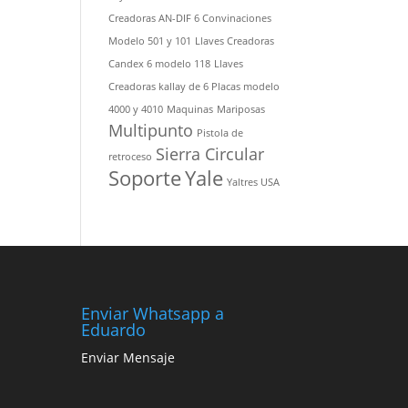
Creadoras AN-DIF 6 Convinaciones
Modelo 501 y 101
Llaves Creadoras
Candex 6 modelo 118
Llaves
Creadoras kallay de 6 Placas modelo
4000 y 4010
Maquinas
Mariposas
Multipunto
Pistola de
Sierra Circular
retroceso
Soporte
Yale
Yaltres USA
Enviar Whatsapp a
Eduardo
Enviar Mensaje