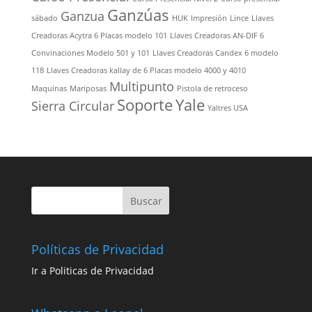
Ganzúas
Ganzua
sábado
HUK
Impresión
Lince
Llaves
Creadoras Acytra 6 Placas modelo 101
Llaves Creadoras AN-DIF 6
Convinaciones Modelo 501 y 101
Llaves Creadoras Candex 6 modelo
118
Llaves Creadoras kallay de 6 Placas modelo 4000 y 4010
Multipunto
Maquinas
Mariposas
Pistola de retroceso
Soporte
Yale
Sierra Circular
Yaltres USA
Políticas de Privacidad
Ir a Politicas de Privacidad