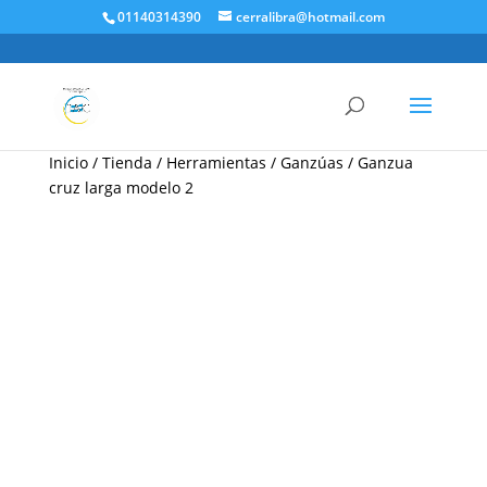
01140314390
cerralibra@hotmail.com
Inicio
/
Tienda
/
Herramientas
/
Ganzúas
/ Ganzua
cruz larga modelo 2