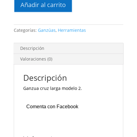
Ganzua
Añadir al carrito
cruz
larga
modelo
2
Categorías:
Ganzúas
,
Herramientas
cantidad
Descripción
Valoraciones (0)
Descripción
Ganzua cruz larga modelo 2.
Comenta con Facebook