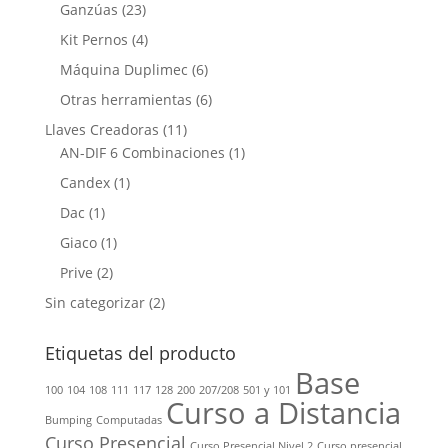
Ganzúas
(23)
Kit Pernos
(4)
Máquina Duplimec
(6)
Otras herramientas
(6)
Llaves Creadoras
(11)
AN-DIF 6 Combinaciones
(1)
Candex
(1)
Dac
(1)
Giaco
(1)
Prive
(2)
Sin categorizar
(2)
Etiquetas del producto
Base
100
104
108
111
117
128
200
207/208
501 y 101
Curso a Distancia
Bumping
Computadas
Curso Presencial
Curso Presencial Nivel 2
Curso presencial