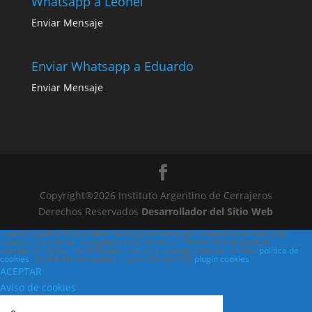
Whatsapp a Leonel
Enviar Mensaje
Enviar Whatsapp a Eduardo
Enviar Mensaje
Copyright®2026 Instituto Argentino de Cerrajeros
Derechos Reservados
Desarrollador del Sitio Web
Este sitio web utiliza cookies para que usted tenga la mejor experiencia de
usuario. Si continúa navegando está dando su consentimiento para la
aceptación de las mencionadas cookies y la aceptación de nuestra
política de
cookies
, pinche el enlace para mayor información.
plugin cookies
ACEPTAR
Aviso de cookies