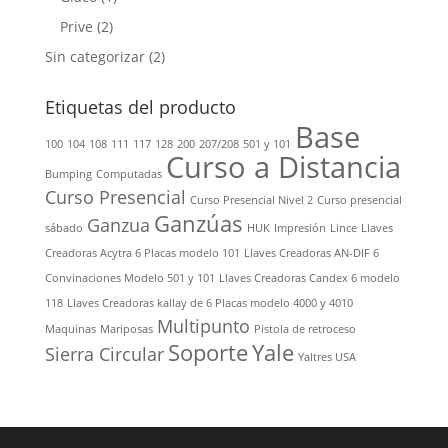
Prive
(2)
Sin categorizar
(2)
Etiquetas del producto
Base
100
104
108
111
117
128
200
207/208
501 y 101
Curso a Distancia
Bumping
Computadas
Curso Presencial
Curso Presencial Nivel 2
Curso presencial
Ganzúas
Ganzua
sábado
HUK
Impresión
Lince
Llaves
Creadoras Acytra 6 Placas modelo 101
Llaves Creadoras AN-DIF 6
Convinaciones Modelo 501 y 101
Llaves Creadoras Candex 6 modelo
118
Llaves Creadoras kallay de 6 Placas modelo 4000 y 4010
Multipunto
Maquinas
Mariposas
Pistola de retroceso
Soporte
Yale
Sierra Circular
Yaltres USA