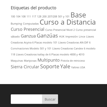
Etiquetas del producto
Base
100
104
108
111
117
128
200
207/208
501 y 101
Curso a Distancia
Bumping
Computadas
Curso Presencial
Curso Presencial Nivel 2
Curso presencial
Ganzúas
Ganzua
sábado
HUK
Impresión
Lince
Llaves
Creadoras Acytra 6 Placas modelo 101
Llaves Creadoras AN-DIF 6
Convinaciones Modelo 501 y 101
Llaves Creadoras Candex 6 modelo
118
Llaves Creadoras kallay de 6 Placas modelo 4000 y 4010
Multipunto
Maquinas
Mariposas
Pistola de retroceso
Soporte
Yale
Sierra Circular
Yaltres USA