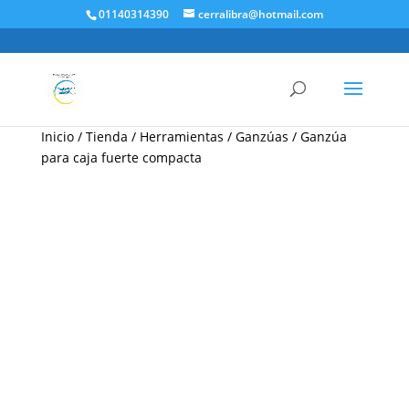
01140314390
cerralibra@hotmail.com
Inicio
/
Tienda
/
Herramientas
/
Ganzúas
/ Ganzúa
para caja fuerte compacta