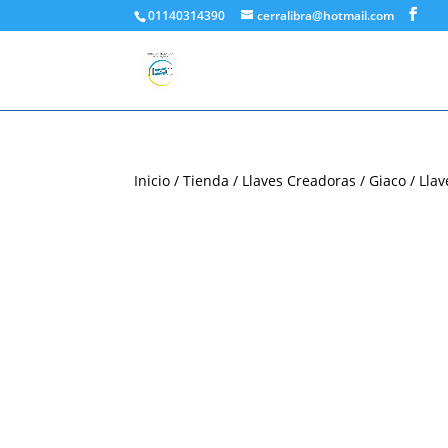
01140314390
cerralibra@hotmail.com
Inicio
/
Tienda
/
Llaves Creadoras
/
Giaco
/ Lla