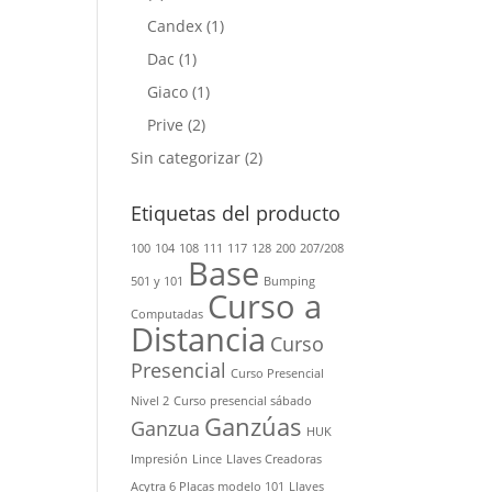
Candex
(1)
Dac
(1)
Giaco
(1)
Prive
(2)
Sin categorizar
(2)
Etiquetas del producto
100
104
108
111
117
128
200
207/208
Base
501 y 101
Bumping
Curso a
Computadas
Distancia
Curso
Presencial
Curso Presencial
Nivel 2
Curso presencial sábado
Ganzúas
Ganzua
HUK
Impresión
Lince
Llaves Creadoras
Acytra 6 Placas modelo 101
Llaves