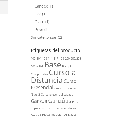
Candex
(1)
Dac
(1)
Giaco
(1)
Prive
(2)
Sin categorizar
(2)
Etiquetas del producto
100
104
108
111
117
128
200
207/208
Base
501 y 101
Bumping
Curso a
Computadas
Distancia
Curso
Presencial
Curso Presencial
Nivel 2
Curso presencial sábado
Ganzúas
Ganzua
HUK
Impresión
Lince
Llaves Creadoras
Acytra 6 Placas modelo 101
Llaves