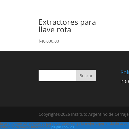
Extractores para
llave rota
$
40,000.00
Pol
Ir a
Copyright®2026 Instituto Argentino de Cerra
Este sitio web utiliza cookies para que usted tenga la mejor experiencia de usu
enlace para mayor información.
plugin cookies