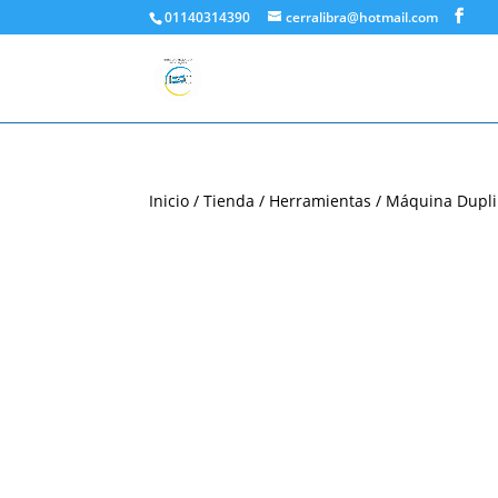
01140314390
cerralibra@hotmail.com
Inicio
/
Tienda
/
Herramientas
/
Máquina Dupl