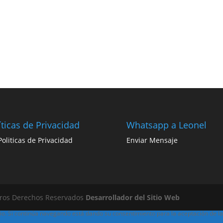
íticas de Privacidad
Whatsapp a Leonel
 Politicas de Privacidad
Enviar Mensaje
jeros Derechos Reservados
Desarrollador del Sitio Web
ario. Si continúa navegando está dando su consentimiento para la aceptación de 