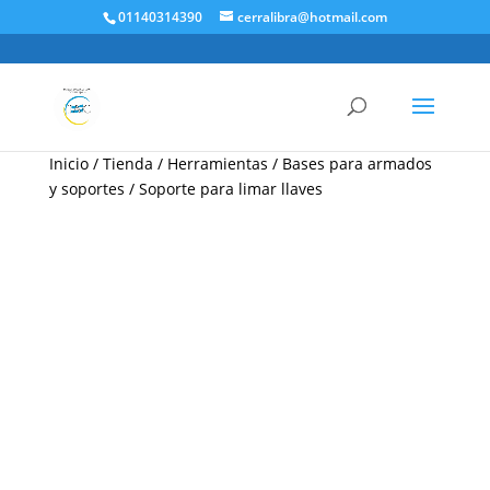
01140314390
cerralibra@hotmail.com
Inicio
/
Tienda
/
Herramientas
/
Bases para armados
y soportes
/ Soporte para limar llaves